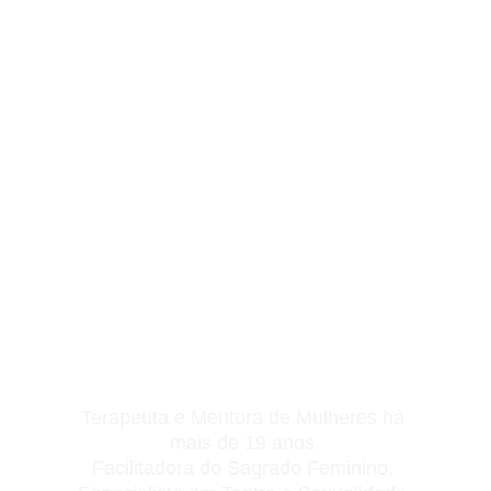
Arte da 
Lourdes Pedretti
Feminilidade
Terapeuta e Mentora de Mulheres há 
mais de 19 anos.
Facilitadora do Sagrado Feminino, 